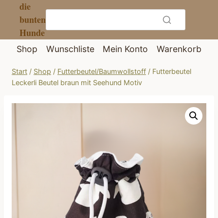
die
Zum
bunten
Inhalt
Hunde
springen
Shop
Wunschliste
Mein Konto
Warenkorb
Start
/
Shop
/
Futterbeutel/Baumwollstoff
/
Futterbeutel
Leckerli Beutel braun mit Seehund Motiv