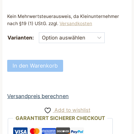
Kein Mehrwertsteuerausweis, da Kleinunternehmer
nach §19 (1) UStG.
zzgl.
Versandkosten
Varianten:
Futterbeutel
In den Warenkorb
Leckerli
Beutel
braun
mit
Versandpreis berechnen
Seehund
Add to wishlist
Motiv
GARANTIERT SICHERER CHECKOUT
Menge