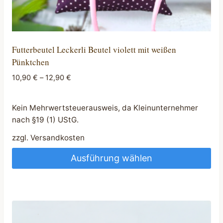
Futterbeutel Leckerli Beutel violett mit weißen
Pünktchen
10,90
€
–
12,90
€
Kein Mehrwertsteuerausweis, da Kleinunternehmer
nach §19 (1) UStG.
zzgl.
Versandkosten
Ausführung wählen
Dieses
Produkt
weist
mehrere