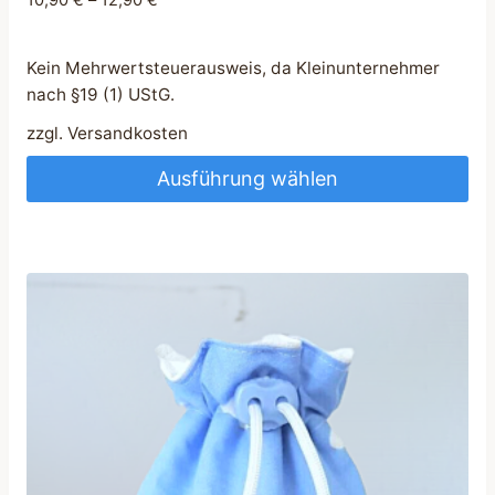
Kein Mehrwertsteuerausweis, da Kleinunternehmer
nach §19 (1) UStG.
zzgl.
Versandkosten
Ausführung wählen
Dieses
Produkt
weist
mehrere
Varianten
auf.
Die
Optionen
können
auf