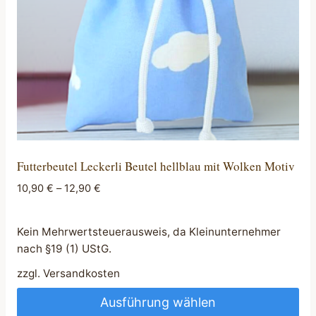
der
Produktseite
gewählt
werden
Futterbeutel Leckerli Beutel hellblau mit Wolken Motiv
10,90
€
–
12,90
€
Kein Mehrwertsteuerausweis, da Kleinunternehmer
nach §19 (1) UStG.
zzgl.
Versandkosten
Ausführung wählen