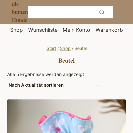
die
Zum
bunten
Inhalt
Hunde
springen
Shop
Wunschliste
Mein Konto
Warenkorb
Start
/
Shop
/
Beutel
Beutel
Nach
Alle 5 Ergebnisse werden angezeigt
Aktualität
sortiert