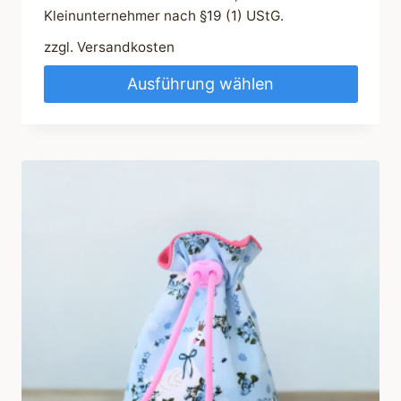
Kleinunternehmer nach §19 (1) UStG.
zzgl.
Versandkosten
Ausführung wählen
Dieses
Produkt
weist
mehrere
Varianten
auf.
Die
Optionen
können
auf
der
Produktseite