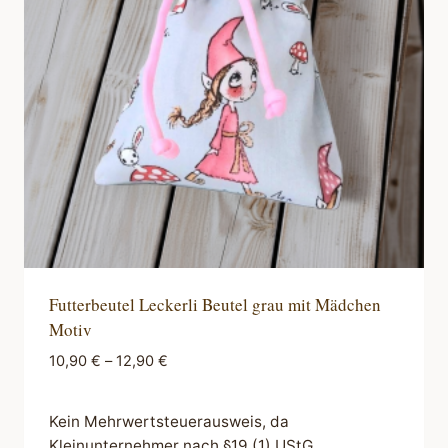
Optionen
können
auf
der
Produktseite
gewählt
werden
Futterbeutel Leckerli Beutel grau mit Mädchen
Motiv
10,90
€
–
12,90
€
Kein Mehrwertsteuerausweis, da
Kleinunternehmer nach §19 (1) UStG.