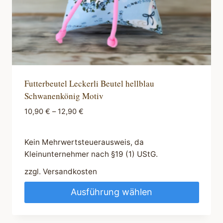
gewählt
werden
Futterbeutel Leckerli Beutel hellblau
Schwanenkönig Motiv
10,90
€
–
12,90
€
Kein Mehrwertsteuerausweis, da
Kleinunternehmer nach §19 (1) UStG.
zzgl.
Versandkosten
Ausführung wählen
Dieses
Produkt