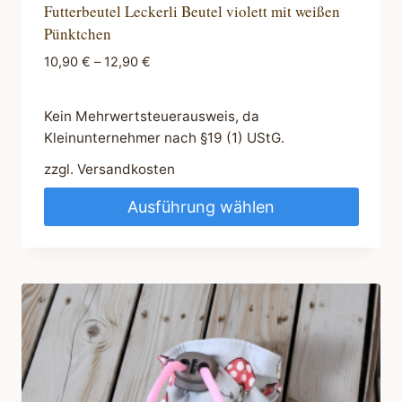
Futterbeutel Leckerli Beutel violett mit weißen
Pünktchen
10,90
€
–
12,90
€
Kein Mehrwertsteuerausweis, da
Kleinunternehmer nach §19 (1) UStG.
zzgl.
Versandkosten
Ausführung wählen
Dieses
Produkt
weist
mehrere
Varianten
auf.
Die